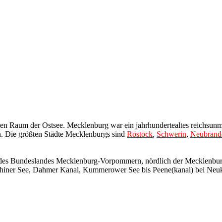
 Raum der Ostsee. Mecklenburg war ein jahrhundertealtes reichsunmitt
. Die größten Städte Mecklenburgs sind
Rostock
,
Schwerin
,
Neubrand
l des Bundeslandes Mecklenburg-Vorpommern, nördlich der Mecklenburg
hiner See, Dahmer Kanal, Kummerower See bis Peene(kanal) bei Neukal