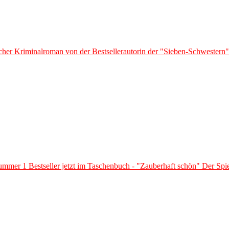
cher Kriminalroman von der Bestsellerautorin der "Sieben-Schwestern
mer 1 Bestseller jetzt im Taschenbuch - "Zauberhaft schön" Der Spi