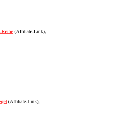
"-Reihe
(Affiliate-Link),
egel
(Affiliate-Link),