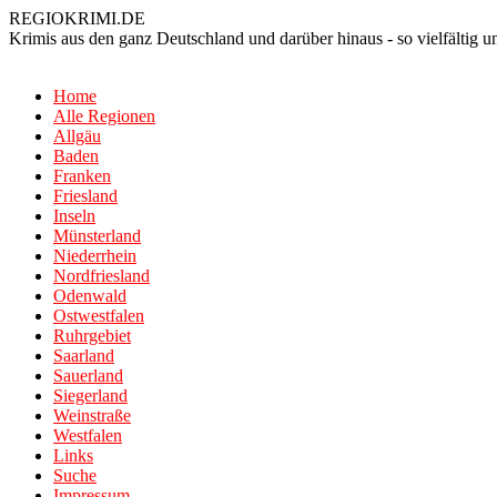
REGIOKRIMI.DE
Krimis aus den ganz Deutschland und darüber hinaus - so vielfältig 
Home
Alle Regionen
Allgäu
Baden
Franken
Friesland
Inseln
Münsterland
Niederrhein
Nordfriesland
Odenwald
Ostwestfalen
Ruhrgebiet
Saarland
Sauerland
Siegerland
Weinstraße
Westfalen
Links
Suche
Impressum