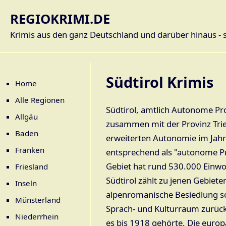
REGIOKRIMI.DE
Krimis aus den ganz Deutschland und darüber hinaus - so
Südtirol Krimis
Home
Alle Regionen
Südtirol, amtlich Autonome Prov
Allgäu
zusammen mit der Provinz Trien
Baden
erweiterten Autonomie im Jahr
Franken
entsprechend als "autonome Pr
Gebiet hat rund 530.000 Einwo
Friesland
Südtirol zählt zu jenen Gebieten
Inseln
alpenromanische Besiedlung s
Münsterland
Sprach- und Kulturraum zurüc
Niederrhein
es bis 1918 gehörte. Die euro