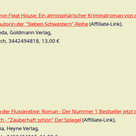
von Fleat House: Ein atmosphärischer Kriminalroman von 
autorin der "Sieben-Schwestern"-Reihe
(Affiliate-Link),
inda, Goldmann Verlag,
ch, 3442494818, 13,00 €
 der Flusskrebse: Roman - Der Nummer 1 Bestseller jetzt 
h - "Zauberhaft schön" Der Spiegel
(Affiliate-Link),
ia, Heyne Verlag,