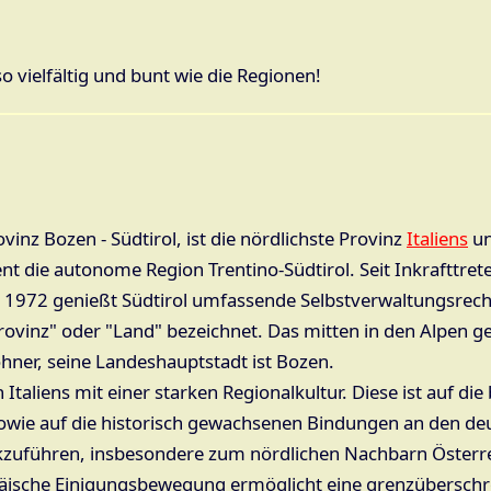
 vielfältig und bunt wie die Regionen!
inz Bozen ‐ Südtirol, ist die nördlichste Provinz
Italiens
un
t die autonome Region Trentino-Südtirol. Seit Inkrafttret
 1972 genießt Südtirol umfassende Selbstverwaltungsrech
ovinz" oder "Land" bezeichnet. Das mitten in den Alpen g
hner, seine Landeshauptstadt ist Bozen.
 Italiens mit einer starken Regionalkultur. Diese ist auf die
owie auf die historisch gewachsenen Bindungen an den de
kzuführen, insbesondere zum nördlichen Nachbarn Österr
päische Einigungsbewegung ermöglicht eine grenzüberschr