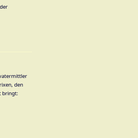
 der
vatermittler
rixen, den
 bringt: