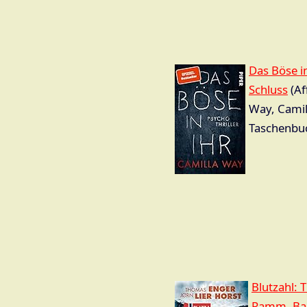
Das Böse in
Schluss
(Aff
Way, Camil
Taschenbu
Blutzahl: 
Ramm, Ba