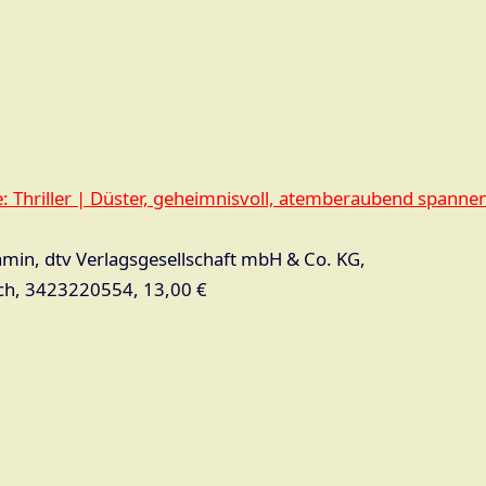
: Thriller | Düster, geheimnisvoll, atemberaubend spanne
amin, dtv Verlagsgesellschaft mbH & Co. KG,
ch, 3423220554, 13,00 €