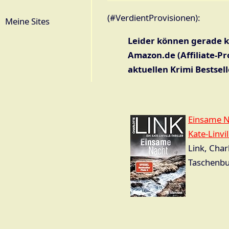
(#VerdientProvisionen):
Meine Sites
Leider können gerade 
Amazon.de (Affiliate-P
aktuellen Krimi Bestsell
Einsame Na
Kate-Linvi
Link, Char
Taschenbu