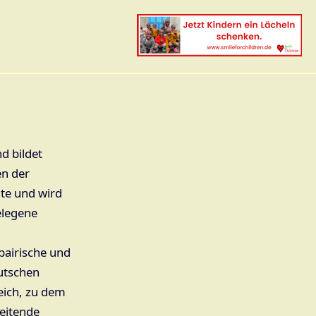
d bildet
en der
te und wird
elegene
 bairische und
utschen
eich, zu dem
eitende