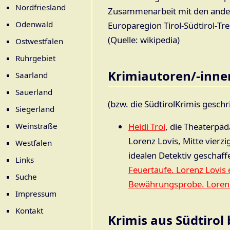
Nordfriesland
Zusammenarbeit mit den ander
Odenwald
Europaregion Tirol‐Südtirol‐Tre
(Quelle: wikipedia)
Ostwestfalen
Ruhrgebiet
Krimiautoren/-inne
Saarland
Sauerland
(bzw. die SüdtirolKrimis gesch
Siegerland
Weinstraße
Heidi Troi
, die Theaterpä
Lorenz Lovis, Mitte vierz
Westfalen
idealen Detektiv geschaff
Links
Feuertaufe. Lorenz Lovis e
Suche
Bewährungsprobe. Lorenz 
Impressum
Kontakt
Krimis aus Südtirol