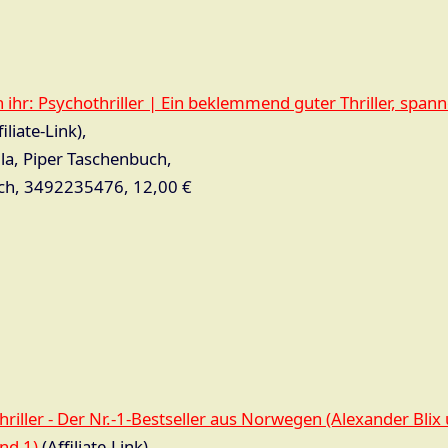
 ihr: Psychothriller | Ein beklemmend guter Thriller, span
iliate-Link),
la, Piper Taschenbuch,
ch, 3492235476, 12,00 €
Thriller - Der Nr.-1-Bestseller aus Norwegen (Alexander Bl
nd 1)
(Affiliate-Link),