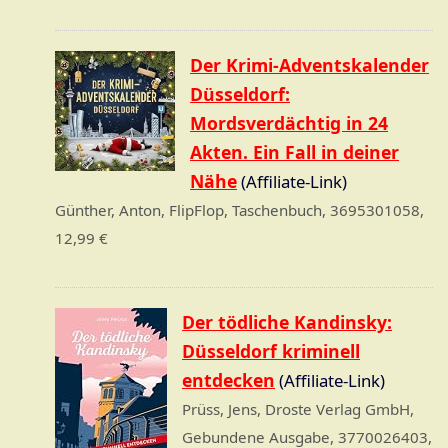
Der Krimi-Adventskalender
Düsseldorf:
Mordsverdächtig in 24
Akten. Ein Fall in deiner
Nähe
(Affiliate-Link)
Günther, Anton, FlipFlop, Taschenbuch, 3695301058,
12,99 €
Der tödliche Kandinsky:
Düsseldorf kriminell
entdecken
(Affiliate-Link)
Prüss, Jens, Droste Verlag GmbH,
Gebundene Ausgabe, 3770026403,