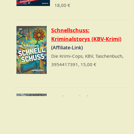
18,00 €
Schnellschuss:
Kriminalstorys (KBV-Krimi)
(Affiliate-Link)
Die Krimi-Cops, KBV, Taschenbuch,
3954417391, 15,00 €
Machste nix dran:
Kriminalstorys (KBV-Krimi)
(Affiliate-Link)
Stickelbroeck, Klaus, KBV,
Taschenbuch, 3954416077, 13,00 €